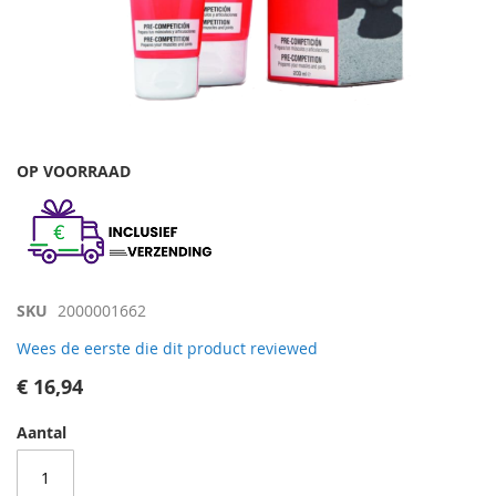
Skip
OP VOORRAAD
to
the
beginning
of
the
images
SKU
2000001662
gallery
Wees de eerste die dit product reviewed
€ 16,94
Aantal