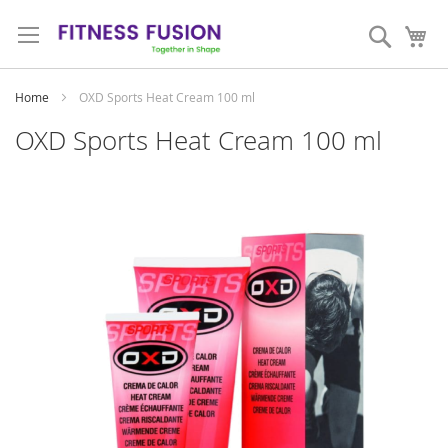
Ga
direct
Zoeken
Mi
door
naar
de
Home
OXD Sports Heat Cream 100 ml
inhoud
OXD Sports Heat Cream 100 ml
Skip
to
the
end
of
the
images
gallery