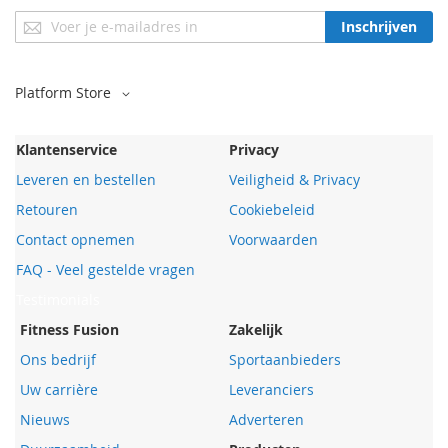
Schrijf
Inschrijven
je
in
voor
Selecteer
Platform Store
onze
Store
nieuwsbrief:
Klantenservice
Privacy
Leveren en bestellen
Veiligheid & Privacy
Retouren
Cookiebeleid
Contact opnemen
Voorwaarden
FAQ - Veel gestelde vragen
Testimonials
Fitness Fusion
Zakelijk
Ons bedrijf
Sportaanbieders
Uw carrière
Leveranciers
Nieuws
Adverteren